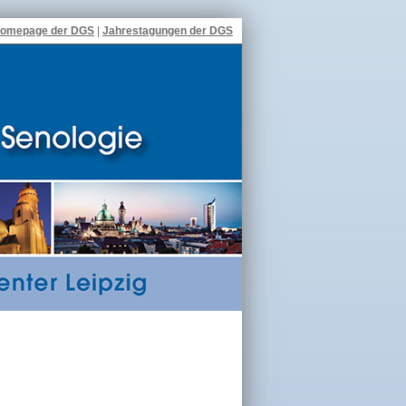
omepage der DGS
|
Jahrestagungen der DGS