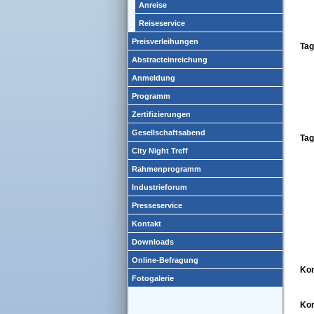
Anreise
Reiseservice
Preisverleihungen
Tag
Abstracteinreichung
Anmeldung
Programm
Zertifizierungen
Gesellschaftsabend
Ta
City Night Treff
Rahmenprogramm
Industrieforum
Presseservice
Kontakt
Downloads
Online-Befragung
Ko
Fotogalerie
Kon