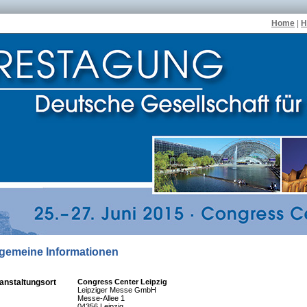
Home
|
H
lgemeine Informationen
anstaltungsort
Congress Center Leipzig
Leipziger Messe GmbH
Messe-Allee 1
04356 Leipzig