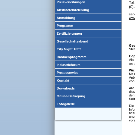
Preisverleihungen
Tel
(0)
Abstracteinreichung
sen
Anmeldung
www
Programm
Zertifizierungen
Gesellschaftsabend
Ges
City Night Treff
Stef
Cop
Rahmenprogramm
Alle
ganz
Industrieforum
Wic
Presseservice
Mit
Anbr
Kontakt
von 
Alle
Downloads
dist
den 
Online-Befragung
Soll
Fotogalerie
Die 
Info
bez
unv
vors