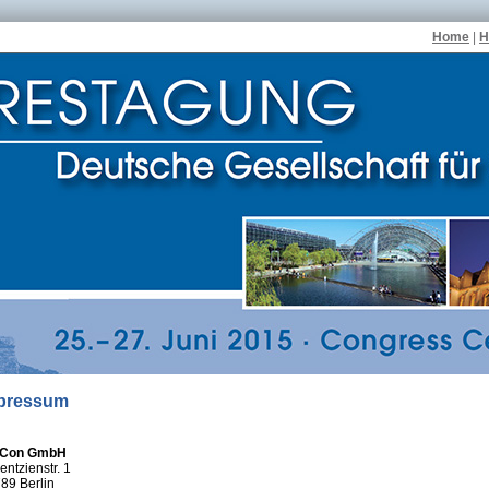
Home
|
H
pressum
lCon GmbH
entzienstr. 1
89 Berlin