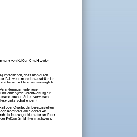
 Zustimmung von KelCon GmbH weder
urg entschieden, dass man durch
t der Fall, wenn man sich ausdrücklich
etzt haben, erklären wir vorsorglich:
 Veränderungen unterliegen,
e und lehnen jede Verantwortung für
f unsere eigenen Seiten verweisen.
ese Links sofort entfernt.
it oder Qualität der bereitgestellten
n materieller oder ideeller Art
ch die Nutzung fehlerhafter und/oder
s der KelCon GmbH kein nachweislich