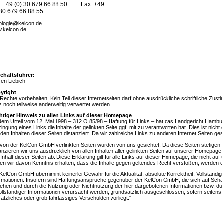
.: +49 (0) 30 679 66 88 50 Fax: +49
 30 679 66 88 55
ologie@kelcon.de
.kelcon.de
chäftsführer:
fen Liebich
yright
 Rechte vorbehalten. Kein Teil dieser Internetseiten darf ohne ausdrückliche schriftliche
 noch teilweise anderweitig verwertet werden.
htiger Hinweis zu allen Links auf dieser Homepage
 dem Urteil vom 12. Mai 1998 – 312 O 85/98 – Haftung für Links – hat das Landgericht Hamb
ingung eines Links die Inhalte der gelinkten Seite ggf. mit zu verantworten hat. Dies ist nich
den Inhalten dieser Seiten distanziert. Da wir zahlreiche Links zu anderen Internet Seiten ges
 von der KelCon GmbH verlinkten Seiten wurden von uns gesichtet. Da diese Seiten stetigen
anzieren wir uns ausdrücklich von allen Inhalten aller gelinkten Seiten auf unserer Homepag
Inhalt dieser Seiten ab. Diese Erklärung gilt für alle Links auf dieser Homepage, die nicht au
ten wir davon Kenntnis erhalten, dass die Inhalte gegen geltendes Recht verstoßen, werden di
KelCon GmbH übernimmt keinerlei Gewähr für die Aktualität, absolute Korrektheit, Vollständigke
rmationen. Insofern sind Haftungsansprüche gegenüber der KelCon GmbH, die sich auf Schäde
iehen und durch die Nutzung oder Nichtnutzung der hier dargebotenen Informationen bzw. dur
ollständiger Informationen verursacht werden, grundsätzlich ausgeschlossen, sofern seiten
ätzliches oder grob fahrlässiges Verschulden vorliegt."