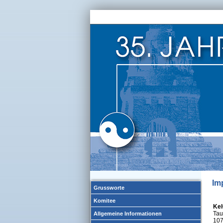
Im
Grussworte
Komitee
Ke
Tau
Allgemeine Informationen
107