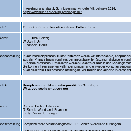
In Anlehnung an das 2. Schnittseminar Virtuelle Mikroskopie 2014:
http://www.brust-screening-pathologie.de/
s K3
Tumorkonferenz: Interdisziplinäre Fallkonferenz
leiter
L.-C. Horn, Leipzig
W. Janni, Ulm
F. Ismaeel, Berlin
sbeschreibung
In der interdisziplinären Tumorkonferenz wollen wir interessante, anspruchsvo
aus der Primärsituation und aus der metastasierten Situation diskutieren und
Experten profitieren. Referenten werden Fachtreter aller in der Senologie ver
Sie können Ihren eigenen Fall mit einbringen und entweder vorab an
senolog
auch direkt zur Fallkonferenz mitbringen. Wir freuen uns auf eine interessan
s K4
Komplementäre Mammadiagnostik für Senologen:
What you see is what you get
leiter
Barbara Brehm, Erlangen
R. Schulz-Wendtland, Erlangen
Evelyn Wenkel, Erlangen
sbeschreibung
Komplementäre Mammadiagnostik - R. Schulz-Wendtland (Erlangen)
Gynäkologische Radiologie live – B. Brehm, E. Wenkel (Erlangen)