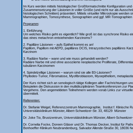
Im Kurs werden mittels histologischer Großformatschnitte Konfiguration und
Zusammensetzung der Läsionen in voller Größe (und nicht nur als Ausschnitt
histologischen Schnitten) präsentiert. Mittels virtueller Mikroskopie werden 
Mammographien, Tomosynthese, Sonographien und ggf. MR-Tomographien g
Programm
:
1. Einführung
Um welches Risiko geht es eigentlich? Wie groß ist das synchrone Risiko 
das eines metachron entstehenden Karzinoms?
2. Papilläre Läsionen – aufs Epithel kommt es an!
Papillom, Papillom mit AEPD, papilläres DCIS, Intrazystisches papilläres Karz
Karzinom
3. Radiäre Narbe – wann und wie muss gehandelt werden?
Radiäre Narbe mit und ohne assoziierte neoplastische Proliferate, Different
tubulären Karzinomen
4. Spindelzellige Läsionen – warum sind sie alle B3-Läsionen?
Phyllodes-Tumor, Fibromatose, Myofibroblastom, Myoepitheliom, metaplast
Der Kurs richtet sich an senologisch tätige Kollegen aller Fachrichtungen un
Beispielen die Diskussion in den multidisziplinären Teamkonferenzen zur Pl
Vorgehens. Den angemeldeten Teilnehmern werden vorab Links zur virtuellen
übermittelt.
Referenten:
Dr. Stefanie Weigel, Referenzzentrum Mammographie, Institut f. Klinische Ra
Universitätsklinikum Münster, Albert-Schweitzer-Str. 33, 48129 Münster
Dr. Joke Tio, Brustzentrum, Universitätsklinikum Münster, Albert-Schweitze
Dr. Cornelia Focke, Doreen Gläser und Dr. Thomas Decker, Institut für Pathol
Bonhoeffer-Klinikum Neubrandenburg, Salvador Allende-Straße 30, 18036 