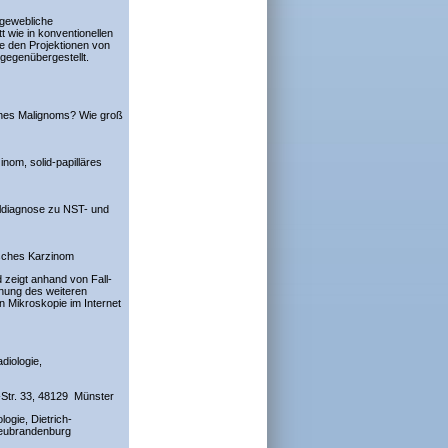
 gewebliche
 wie in konventionellen
sie den Projektionen von
egenübergestellt.
eines Malignoms? Wie groß
inom, solid-papilläres
ialdiagnose zu NST- und
isches Karzinom
d zeigt anhand von Fall-
anung des weiteren
 Mikroskopie im Internet
diologie,
r-Str. 33, 48129 Münster
ogie, Dietrich-
Neubrandenburg