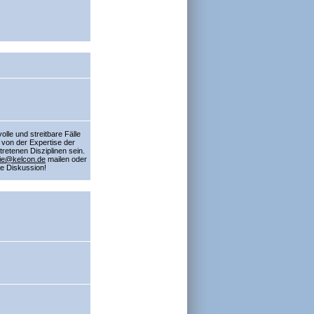
lle und streitbare Fälle
 von der Expertise der
tretenen Disziplinen sein.
ie@kelcon.de
mailen oder
te Diskussion!