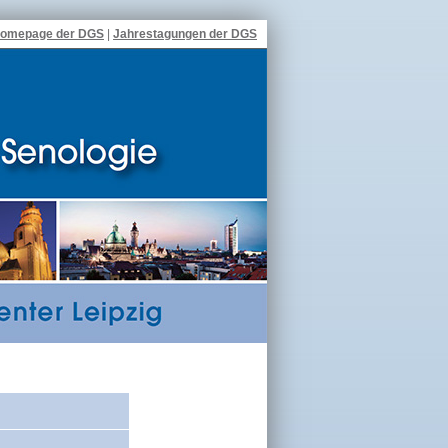
omepage der DGS
|
Jahrestagungen der DGS