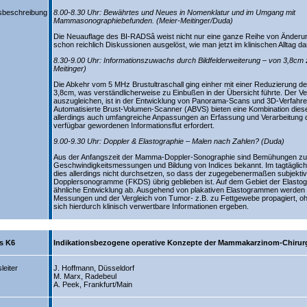
sbeschreibung
8.00-8.30 Uhr: Bewährtes und Neues in Nomenklatur und im Umgang mit
Mammasonographiebefunden. (Meier-Meitinger/Duda)
Die Neuauflage des BI-RADSâ weist nicht nur eine ganze Reihe von Änderun
schon reichlich Diskussionen ausgelöst, wie man jetzt im klinischen Alltag d
8.30-9.00 Uhr: Informationszuwachs durch Bildfelderweiterung – von 3,8cm
Meitinger)
Die Abkehr vom 5 MHz Brustultraschall ging einher mit einer Reduzierung der 
3,8cm, was verständlicherweise zu Einbußen in der Übersicht führte. Der 
auszugleichen, ist in der Entwicklung von Panorama-Scans und 3D-Verfahr
Automatisierte Brust-Volumen-Scanner (ABVS) bieten eine Kombination dies
allerdings auch umfangreiche Anpassungen an Erfassung und Verarbeitung 
verfügbar gewordenen Informationsflut erfordert.
9.00-9.30 Uhr: Doppler & Elastographie – Malen nach Zahlen? (Duda)
Aus der Anfangszeit der Mamma-Doppler-Sonographie sind Bemühungen zur 
Geschwindigkeitsmessungen und Bildung von Indices bekannt. Im tagtäglic
dies allerdings nicht durchsetzen, so dass der zugegebenermaßen subjektiv
Dopplersonogramme (FKDS) übrig geblieben ist. Auf dem Gebiet der Elastogr
ähnliche Entwicklung ab. Ausgehend von plakativen Elastogrammen werden d
Messungen und der Vergleich von Tumor- z.B. zu Fettgewebe propagiert, oh
sich hierdurch klinisch verwertbare Informationen ergeben.
s K6
Indikationsbezogene operative Konzepte der Mammakarzinom-Chirur
leiter
J. Hoffmann, Düsseldorf
M. Marx, Radebeul
A. Peek, Frankfurt/Main