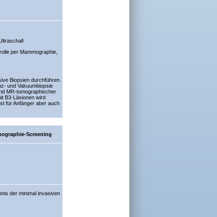
ltraschall
trolle per Mammographie,
sive Biopsien durchführen.
tanz- und Vakuumbiopsie
und MR-tomographischer
mit B3-Läsionen wird
st für Anfänger aber auch
mmographie-Screening
bnis der minimal invasiven