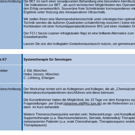
sbeschreibung
Die BET ist nach einer neoadjuvanten Behandlung eine besondere interdiszip
Die Indikationen zur BET , als auch technischen Möglichkeiten des Operate
den Erfolg verantwortlich. Souveräne freie Schnittränder korrespondieren mi
Ergebnis unter Nutzung des intraoperativen Ultraschalls.
Wir stellen Ihnen eine Mammareduktionstechnik unter onkologischen optimal
Technik werden die äußeren Quadranten schalenförmig reseziert ( keine int
Kombination mit einer Koriumlappenplastik(innerer BH) und einer medialen D
Der FCI ( faszio-cutaner-infraglutealer-flap) ist eine brilliante Alternative zu
Gewebetransfer.
Lassen Sie uns den kollegialen Gedankenaustausch nutzen, um gemeinsam 
s K7
Systemtherapie für Senologen
leiter
J. Ettl, München
Heike Jansen, München
C. Löhberg, Erlangen
sbeschreibung
Der Workshop richtet sich an Kolleginnen und Kollegen, die als „Chemoärzte
Mammakarzinompatientinnen durchführen und diese betreuen.
Die Kursteilnehmer haben die Möglichkeit, bis 10 Tage vor dem Kongress spe
Fragestellungen per Email
(johannes.ettl@lrz.tum.de
) an die Referenten z
dann im Kurs behandelt.
Weitere Themenschwerpunkte werden sein: Nebenwirkungs- und Komplika
Supportivtherapie (u.a. Wachstumsfaktoren, Steroide, Antiemetika) Therapie
metastasierten Patientin (u.a. orale Chemotherapie, Therapiesequenz endokr
Therapiepause).