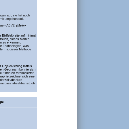
gen auf, sie hat auch
amit umgehen soll.
 zum ABVS. (Meier-
Bildfeldbreite auf minimal
Versuch, dieses Manko
en zu erkennen.
er Technologien, was
der mit dieser Methode
Objektivierung mittels
hen Gebrauch konnte sich
e Eindruck farbkodierter
aphie zeichnet sich eine
erzeit absolute
ne dass absehbar ist, ob
gie