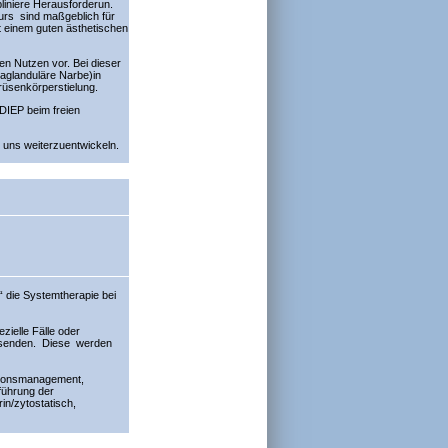
liniere Herausforderun.
urs sind maßgeblich für
t einem guten ästhetischen
en Nutzen vor. Bei dieser
raglanduläre Narbe)in
rüsenkörperstielung.
m DIEP beim freien
uns weiterzuentwickeln.
“ die Systemtherapie bei
zielle Fälle oder
u senden. Diese werden
tionsmanagement,
führung der
in/zytostatisch,