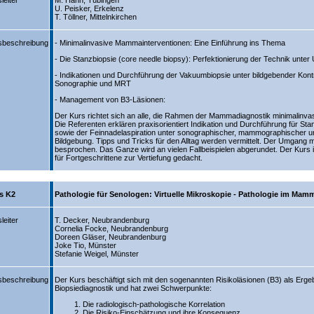
leiter
M. Hahn, Tübingen
U. Peisker, Erkelenz
T. Töllner, Mittelnkirchen
sbeschreibung
- Minimalinvasive Mammainterventionen: Eine Einführung ins Thema
- Die Stanzbiopsie (core needle biopsy): Perfektionierung der Technik unter U
- Indikationen und Durchführung der Vakuumbiopsie unter bildgebender Kon
Sonographie und MRT
- Management von B3-Läsionen:
Der Kurs richtet sich an alle, die Rahmen der Mammadiagnostik minimalinva
Die Referenten erklären praxisorientiert Indikation und Durchführung für S
sowie der Feinnadelaspiration unter sonographischer, mammographischer 
Bildgebung. Tipps und Tricks für den Alltag werden vermittelt. Der Umgang 
besprochen. Das Ganze wird an vielen Fallbeispielen abgerundet. Der Kurs i
für Fortgeschrittene zur Vertiefung gedacht.
s K2
Pathologie für Senologen: Virtuelle Mikroskopie - Pathologie im Ma
leiter
T. Decker, Neubrandenburg
Cornelia Focke, Neubrandenburg
Doreen Gläser, Neubrandenburg
Joke Tio, Münster
Stefanie Weigel, Münster
sbeschreibung
Der Kurs beschäftigt sich mit den sogenannten Risikoläsionen (B3) als Erge
Biopsiediagnostik und hat zwei Schwerpunkte:
Die radiologisch-pathologische Korrelation
Die Risiko-Einschätzung und ihre Konsequenz