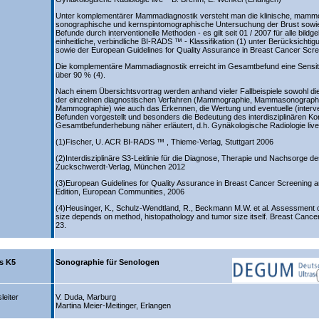
Unter komplementärer Mammadiagnostik versteht man die klinische, mamm
sonographische und kernspintomographische Untersuchung der Brust sowie d
Befunde durch interventionelle Methoden - es gilt seit 01 / 2007 für alle bild
einheitliche, verbindliche BI-RADS ™ - Klassifikation (1) unter Berücksichtigu
sowie der European Guidelines for Quality Assurance in Breast Cancer Scre
Die komplementäre Mammadiagnostik erreicht im Gesamtbefund eine Sensitivi
über 90 % (4).
Nach einem Übersichtsvortrag werden anhand vieler Fallbeispiele sowohl d
der einzelnen diagnostischen Verfahren (Mammographie, Mammasonograph
Mammographie) wie auch das Erkennen, die Wertung und eventuelle (interve
Befunden vorgestellt und besonders die Bedeutung des interdisziplinären K
Gesamtbefunderhebung näher erläutert, d.h. Gynäkologische Radiologie live
(1)Fischer, U. ACR BI-RADS ™ , Thieme-Verlag, Stuttgart 2006
(2)Interdisziplinäre S3-Leitlinie für die Diagnose, Therapie und Nachsorg
Zuckschwerdt-Verlag, München 2012
(3)European Guidelines for Quality Assurance in Breast Cancer Screening a
Edition, European Communities, 2006
(4)Heusinger, K., Schulz-Wendtland, R., Beckmann M.W. et al. Assessment 
size depends on method, histopathology and tumor size itself. Breast Cance
23.
s K5
Sonographie für Senologen
leiter
V. Duda, Marburg
Martina Meier-Meitinger, Erlangen