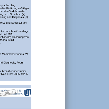
ographische,
ie Abklärung auffälliger
gebenden Verfahren die
ng der S3-Leitlinie (2)
ening and Diagnosis (3).
tät und Spezifität von
ie technischen Grundlagen
ie und MR-
ntionelle) Abklärung von
onsensus mit
.
e des Mammakarzinoms, W.
nd Diagnosis, Fourth
of breast cancer tumor
r Res Treat 2005; 94: 17-