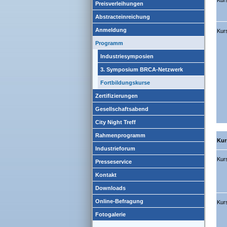
Kurs
Preisverleihungen
Abstracteinreichung
Anmeldung
Kur
Programm
Industriesymposien
3. Symposium BRCA-Netzwerk
Fortbildungskurse
Zertifizierungen
Gesellschaftsabend
City Night Treff
Rahmenprogramm
Kur
Industrieforum
Kurs
Presseservice
Kontakt
Downloads
Online-Befragung
Kur
Fotogalerie